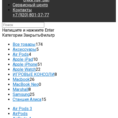
Сервисный центр
Контакты
+7 (920) 801-37-77
Напишите и нажмите Enter
Категории
Закрыть
Фильтр
Все товары
174
Аксессуары
5
Air Pods
4
Apple iPad
10
Apple iPhone
51
Apple Watch
22
ИГРОВЫЕ КОНСОЛИ
8
Macbook
26
MacBook Neo
0
Marshall
8
Samsung
25
Станция Алиса
15
Air Pods 3
AirPods