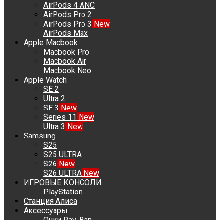
AirPods 4 ANC
AirPods Pro 2
AirPods Pro 3
New
AirPods Max
Apple Macbook
Macbook Pro
Macbook Air
Macbook Neo
Apple Watch
SE 2
Ultra 2
SE 3
New
Series 11
New
Ultra 3
New
Samsung
S25
S25 ULTRA
S26
New
S26 ULTRA
New
ИГРОВЫЕ КОНСОЛИ
PlayStation
Станция Алиса
Аксессуары
Очки Ray-Ban