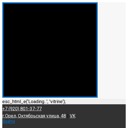
esc_html_e('Loading...', 'vitrine');
+7 (920) 801-37-77
г.Орел, Октябрьская улица, 48
|
VK
Войти