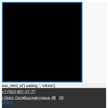
esc_html_e('Loading...', 'vitrine');
+7 (920) 801-37-77
г.Орел, Октябрьская улица, 48
|
VK
Войти