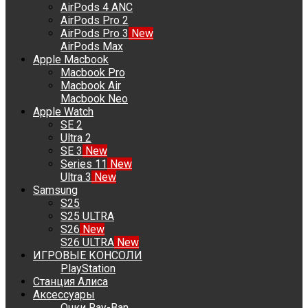
AirPods 4 ANC
AirPods Pro 2
AirPods Pro 3
New
AirPods Max
Apple Macbook
Macbook Pro
Macbook Air
Macbook Neo
Apple Watch
SE 2
Ultra 2
SE 3
New
Series 11
New
Ultra 3
New
Samsung
S25
S25 ULTRA
S26
New
S26 ULTRA
New
ИГРОВЫЕ КОНСОЛИ
PlayStation
Станция Алиса
Аксессуары
Очки Ray-Ban