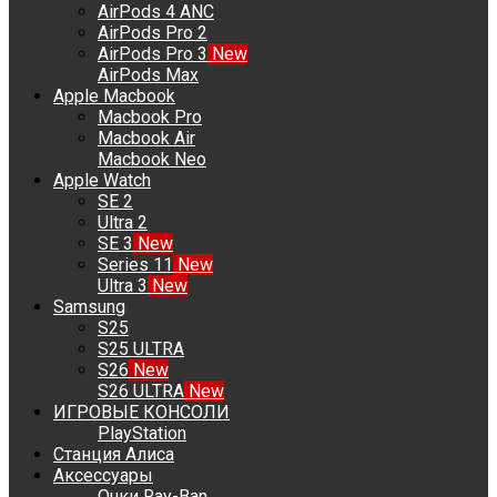
AirPods 4 ANC
AirPods Pro 2
AirPods Pro 3
New
AirPods Max
Apple Macbook
Macbook Pro
Macbook Air
Macbook Neo
Apple Watch
SE 2
Ultra 2
SE 3
New
Series 11
New
Ultra 3
New
Samsung
S25
S25 ULTRA
S26
New
S26 ULTRA
New
ИГРОВЫЕ КОНСОЛИ
PlayStation
Станция Алиса
Аксессуары
Очки Ray-Ban