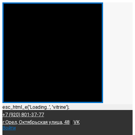
esc_html_e('Loading...', 'vitrine');
+7 (920) 801-37-77
г.Орел, Октябрьская улица, 48
|
VK
Войти