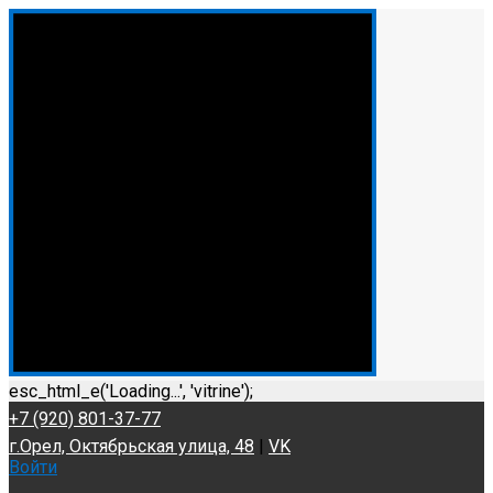
esc_html_e('Loading...', 'vitrine');
+7 (920) 801-37-77
г.Орел, Октябрьская улица, 48
|
VK
Войти