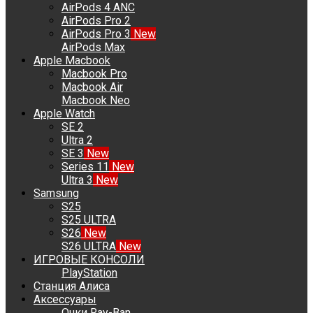
AirPods 4 ANC
AirPods Pro 2
AirPods Pro 3
New
AirPods Max
Apple Macbook
Macbook Pro
Macbook Air
Macbook Neo
Apple Watch
SE 2
Ultra 2
SE 3
New
Series 11
New
Ultra 3
New
Samsung
S25
S25 ULTRA
S26
New
S26 ULTRA
New
ИГРОВЫЕ КОНСОЛИ
PlayStation
Станция Алиса
Аксессуары
Очки Ray-Ban