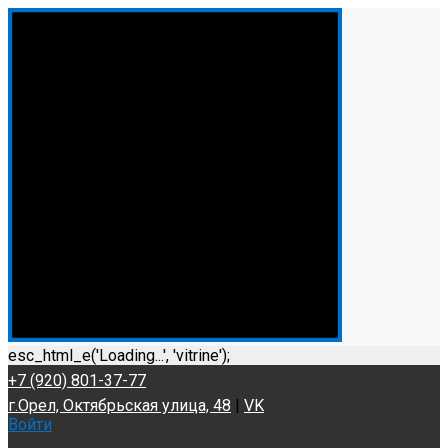
esc_html_e('Loading...', 'vitrine');
+7 (920) 801-37-77
г.Орел, Октябрьская улица, 48
|
VK
Войти