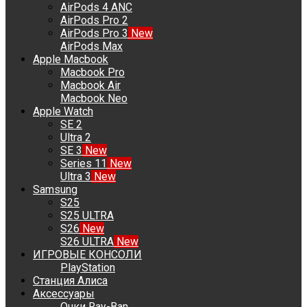
AirPods 4 ANC
AirPods Pro 2
AirPods Pro 3
New
AirPods Max
Apple Macbook
Macbook Pro
Macbook Air
Macbook Neo
Apple Watch
SE 2
Ultra 2
SE 3
New
Series 11
New
Ultra 3
New
Samsung
S25
S25 ULTRA
S26
New
S26 ULTRA
New
ИГРОВЫЕ КОНСОЛИ
PlayStation
Станция Алиса
Аксессуары
Очки Ray-Ban